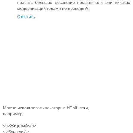
править большие досовские проекты или они никаких
модернизаций годами не проводят?!
Ответить
Можно использовать некоторые HTML-теги,
например:
<b>
Жирный
</b>
<i>
Курсив
</i>