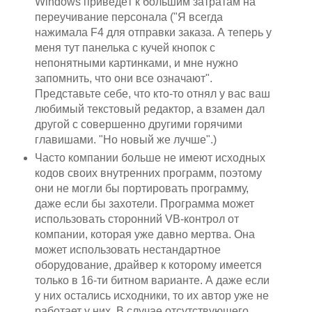
Windows приведёт к большим затратам на
переучивание персонала ("Я всегда
нажимала F4 для отправки заказа. А теперь у
меня тут панелька с кучей кнопок с
непонятными картинками, и мне нужно
запомнить, что они все означают".
Представьте себе, что кто-то отнял у вас ваш
любимый текстовый редактор, а взамен дал
другой с совершенно другими горячими
главишами. "Но новый же лучше".)
Часто компании больше не имеют исходных
кодов своих внутренних программ, поэтому
они не могли бы портировать программу,
даже если бы захотели. Программа может
использовать сторонний VB-контрол от
компании, которая уже давно мертва. Она
может использовать нестандартное
оборудование, драйвер к которому имеется
только в 16-ти битном варианте. А даже если
у них остались исходники, то их автор уже не
работает у них. В случае отсутствующего