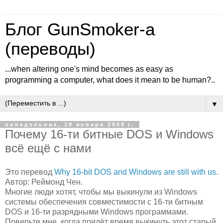
Блог GunSmoker-а
(переводы)
...when altering one's mind becomes as easy as
programming a computer, what does it mean to be human?..
▼
понедельник, 19 января 2009 г.
Почему 16-ти битные DOS и Windows
всё ещё с нами
Это перевод
Why 16-bit DOS and Windows are still with us
.
Автор: Реймонд Чен.
Многие люди хотят, чтобы мы выкинули из Windows
системы обеспечения совместимости с 16-ти битным
DOS и 16-ти разрядными Windows программами.
Поверьте мне, когда придёт время выкинуть этот старый