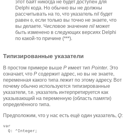
этот байт никогда не будет доступен для
Delphi кода. Но обычно вы не должны
рассчитывать на то, что указатель
nil
будет
равен
, если только вы точно не знаете, что
0
вы делаете. Числовое значение
nil
может
быть изменено в следующих версиях Delphi
по какой-то причине (***).
Типизированные указатели
В простом примере выше
P
имеет тип
Pointer
. Это
означает, что
P
содержит адрес, но вы не знаете,
переменная какого типа лежит по этому адресу. Вот
почему обычно используются типизированные
указатели, т.е. указатель интерпретируется как
указывающий на переменную (область памяти)
определённого типа.
Предположим, что у нас есть ещё один указатель,
Q
:
var

  Q: ^Integer;