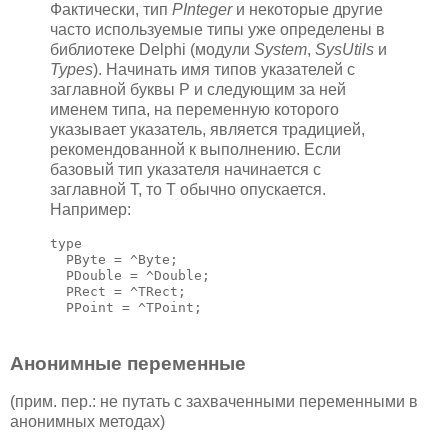
Фактически, тип
PInteger
и некоторые другие
часто используемые типы уже определены в
библиотеке Delphi (модули
System
,
SysUtils
и
Types
). Начинать имя типов указателей с
заглавной буквы P и следующим за ней
именем типа, на переменную которого
указывает указатель, является традицией,
рекомендованной к выполнению. Если
базовый тип указателя начинается с
заглавной T, то T обычно опускается.
Например:
type

  PByte = ^Byte;

  PDouble = ^Double;

  PRect = ^TRect;

  PPoint = ^TPoint;
Анонимные переменные
(прим. пер.: не путать с захваченными переменными в
анонимных методах)