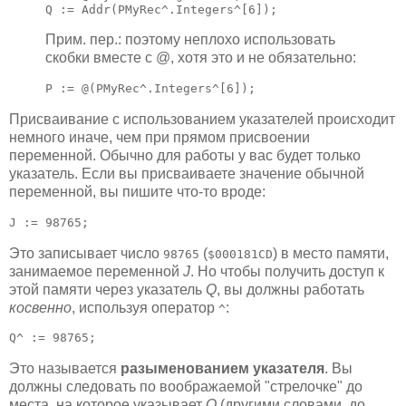
Q := Addr(PMyRec^.Integers^[6]);
Прим. пер.: поэтому неплохо использовать
скобки вместе с @, хотя это и не обязательно:
P := @(PMyRec^.Integers^[6]);
Присваивание с использованием указателей происходит
немного иначе, чем при прямом присвоении
переменной. Обычно для работы у вас будет только
указатель. Если вы присваиваете значение обычной
переменной, вы пишите что-то вроде:
J := 98765;
Это записывает число
(
) в место памяти,
98765
$000181CD
занимаемое переменной
J
. Но чтобы получить доступ к
этой памяти через указатель
Q
, вы должны работать
косвенно
, используя оператор
:
^
Q^ := 98765;
Это называется
разыменованием указателя
. Вы
должны следовать по воображаемой "стрелочке" до
места, на которое указывает
Q
(другими словами, до