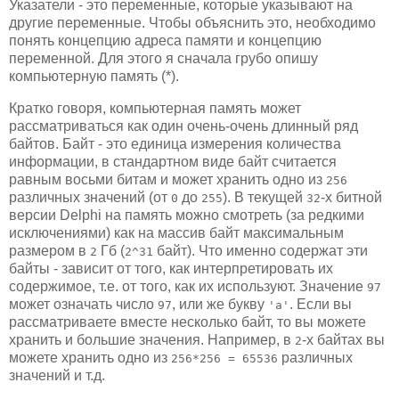
Указатели - это переменные, которые указывают на
другие переменные. Чтобы объяснить это, необходимо
понять концепцию адреса памяти и концепцию
переменной. Для этого я сначала грубо опишу
компьютерную память (*).
Кратко говоря, компьютерная память может
рассматриваться как один очень-очень длинный ряд
байтов. Байт - это единица измерения количества
информации, в стандартном виде байт считается
равным восьми битам и может хранить одно из
256
различных значений (от
до
). В текущей
-х битной
0
255
32
версии Delphi на память можно смотреть (за редкими
исключениями) как на массив байт максимальным
размером в
Гб (
байт). Что именно содержат эти
2
2^31
байты - зависит от того, как интерпретировать их
содержимое, т.е. от того, как их используют. Значение
97
может означать число
, или же букву
. Если вы
97
'a'
рассматриваете вместе несколько байт, то вы можете
хранить и большие значения. Например, в
-х байтах вы
2
можете хранить одно из
различных
256*256 = 65536
значений и т.д.