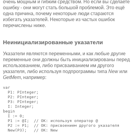
очень мощным и гибким средством. Но если вы сделаете
ошибку - они могут стать большой проблемой. Это ещё
одна причина, почему некоторые люди стараются
избегать указателей. Некоторые из частых ошибок
перечислены ниже.
Неинициализированные указатели
Указатели являются переменными, и как любые другие
переменные они должны быть инициализированы перед
использованием, либо присваиванием им другого
указателя, либо используя подпрограммы типа
New
или
GetMem
, например:
var

  P1: PInteger;

  P2: PInteger;

  P3: PInteger;

  I: Integer;

begin

  I := 0;

  P1 := @I;  // OK: используя оператор @

  P2 := P1;  // OK: присвоением другого указателя

  New(P3);   // OK: New
