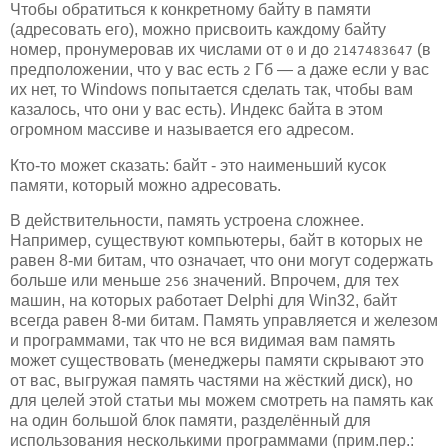
Чтобы обратиться к конкретному байту в памяти
(адресовать его), можно присвоить каждому байту
номер, пронумеровав их числами от
и до
(в
0
2147483647
предположении, что у вас есть
Гб — а даже если у вас
2
их нет, то Windows попытается сделать так, чтобы вам
казалось, что они у вас есть). Индекс байта в этом
огромном массиве и называется его адресом.
Кто-то может сказать: байт - это наименьший кусок
памяти, который можно адресовать.
В действительности, память устроена сложнее.
Например, существуют компьютеры, байт в которых не
равен 8-ми битам, что означает, что они могут содержать
больше или меньше
значений. Впрочем, для тех
256
машин, на которых работает Delphi для Win32, байт
всегда равен 8-ми битам. Память управляется и железом
и программами, так что не вся видимая вам память
может существовать (менеджеры памяти скрывают это
от вас, выгружая память частями на жёсткий диск), но
для целей этой статьи мы можем смотреть на память как
на один большой блок памяти, разделённый для
использования несколькими программами (прим.пер.: