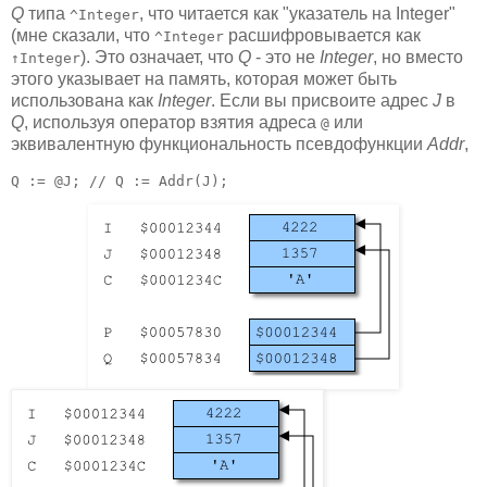
Q
типа
, что читается как "указатель на Integer"
^Integer
(мне сказали, что
расшифровывается как
^Integer
). Это означает, что
Q
- это не
Integer
, но вместо
↑Integer
этого указывает на память, которая может быть
использована как
Integer
. Если вы присвоите адрес
J
в
Q
, используя оператор взятия адреса
или
@
эквивалентную функциональность псевдофункции
Addr
,
Q := @J; // Q := Addr(J);