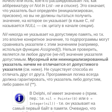
ничего
или
ноль
; кое-кто расшифровывает
NIL
как
аббревиатуру от
Not In List
-
не в списке
). Это означает,
что указатель был определён (инициализирован,
присвоен), но вы не должны пытаться получить
значение, на которое он указывает (в языке C,
nil
называется
NULL
— см. цитату в начале секции).
Nil
никогда не указывает на допустимую память, но т.к.
это вполне конкретное значение, то подпрограммы могут
сравнивать указатели с этим значением (например,
используя функцию
Assigned()
). Нельзя проверить,
является ли любое другое (не-
nil
) значение указателя
допустимым.
Мусорный или неинициализированный
указатель ничем не отличается от допустимого
указателя
(см. ниже). Не существует способа их
отличать друг от друга. Программная логика всегда
должна гарантировать, что указатель либо допустим,
либо равен
nil
(**).
В Delphi,
nil
имеет значение
(прим.
0
пер.: т.е.
или
nil = Pointer(0)
0 =
- т.е. он указывает на
Integer(nil))
самый первый байт в памяти. Очевидно, что