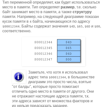
Тип переменной определяет, как будет использоваться
место в памяти. Тип определяет
размер
, т.е. сколько
байт занимает место в памяти, а также
структуру
памяти. Например, на следующей диаграмме показан
кусок памяти в
байта, начинающихся по адресу
4
. Байты содержат значения
,
,
и
,
$00012344
$4D
$65
$6D
$00
соответственно.
Заметьте, что хотя я использовал
адрес типа
, в большинстве
$00012344
диаграмм это просто числа, взятые
"от балды", которые просто помогают
отличить одно место в памяти от другого. Они
не отражают настоящие адреса памяти, т.к.
эти адреса зависят от множества факторов и
их нельзя предсказать заранее.