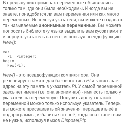
В предыдущих примерах переменные объявлялись
только там, где они были необходимы. Иногда вы не
знаете, понадобится ли вам переменная или как много
переменных. Используя указатели, вы можете создавать
так называемые
анонимные переменные
. Вы можете
попросить библиотеку языка выделить вам кусок памяти
и вернуть указатель на него, используя псевдофункцию
New()
:
var

  PI: PInteger;

begin

  New(PI);
New()
- это псевдофункция компилятора. Она
резервирует память для базового типа
PI
и записывает
адрес на эту память в указатель
PI
. У самой переменной
здесь нет имени (т.е. она анонимная) - имя есть только у
указателя на переменную. Получить доступ к такой
переменной можно только используя указатель. Теперь
вы можете присваивать ей значения, передавать её в
подпрограммы, избавиться от неё, когда она станет вам
не нужна, используя вызов
Dispose
(
PI
):