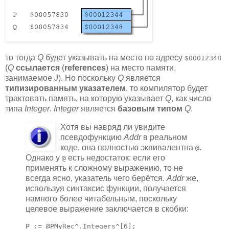
то тогда
Q
будет указывать на место по адресу
$00012348
(
Q
ссылается
(
references
) на место памяти,
занимаемое
J
). Но поскольку
Q
является
типизированным указателем
, то компилятор будет
трактовать память, на которую указывает
Q
, как число
типа
Integer
.
Integer
является
базовым типом
Q
.
Хотя вы навряд ли увидите
псевдофункцию
Addr
в реальном
коде, она полностью эквивалентна
.
@
Однако у
есть недостаток: если его
@
применять к сложному выражению, то не
всегда ясно, указатель чего берётся.
Addr
же,
используя синтаксис функции, получается
намного более читабельным, поскольку
целевое выражение заключается в скобки:
P := @PMyRec^.Integers^[6];
