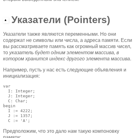
Указатели (Pointers)
Указатели также являются переменными. Но они
содержат не символы или числа, а адреса памяти. Если
вы рассматриваете память как огромный массив чисел,
то
указатель будет одним элементом массива, в
котором хранится индекс другого элемента массива
.
Например, пусть у нас есть следующие объявления и
инициализация:
var

  I: Integer;

  J: Integer;

  C: Char;

begin

  I := 4222;

  J := 1357;

  C := 'A';
Предположим, что это дало нам такую компоновку
памяти: