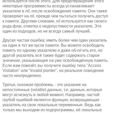
используется после этого. Для предотвращения этого
некоторые программисты всегда устанавливают
указатели в
nil
, после освобождения памяти. Они также
проверяют на
nil
, прежде чем пытаться получить доступ
к памяти. Другими словами,
nil
используется как своего
рода флаг, отметка о недопустимости указателя. Это
один из подходов, но не всегда самый лучший.
Другая частая ошибка: иметь более чем один указатель
на один и тот же кусок памяти. Вы можете освободить
память по одному указателю и даже об-
nil
-ить его, но
другой указатель всё также будет содержать старое
значение, указывающее на уже освобождённую память.
Если вам повезёт, вы получите ошибку типа "Access
Violation" или "Invalid pointer", но реальное поведение
часто неопределено.
Третья, похожая проблема, - это указание на
непостоянные (volatile) данные, т.е. данные, которые
могут исчезнуть в любой момент. Например, частой
грубой ошибкой является функция, возвращающая
указатель на свои локальные переменные. Ведь как
только мы выходим из подпрограммы, её локальные