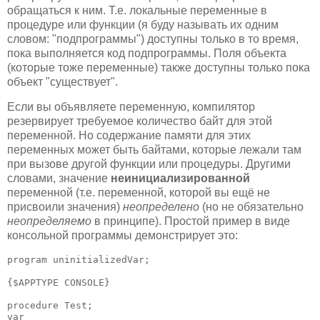
обращаться к ним. Т.е. локальные переменные в
процедуре или функции (я буду называть их одним
словом: "подпрограммы") доступны только в то время,
пока выполняется код подпрограммы. Поля объекта
(которые тоже переменные) также доступны только пока
объект "существует".
Если вы объявляете переменную, компилятор
резервирует требуемое количество байт для этой
переменной. Но содержание памяти для этих
переменных может быть байтами, которые лежали там
при вызове другой функции или процедуры. Другими
словами, значение
неинициализированной
переменной (т.е. переменной, которой вы ещё не
присвоили значения)
неопределено
(но не обязательно
неопределяемо
в принципе). Простой пример в виде
консольной программы демонстрирует это:
program uninitializedVar;

{$APPTYPE CONSOLE}

procedure Test;

var
