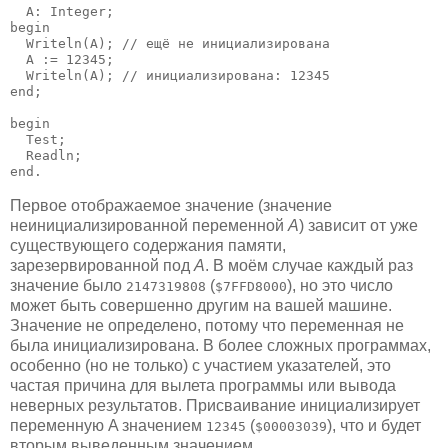
  A: Integer;

begin

  Writeln(A); // ещё не инициализирована

  A := 12345;

  Writeln(A); // инициализирована: 12345

end;

begin

  Test;

  Readln;

end.
Первое отображаемое значение (значение
неинициализированной переменной
A
) зависит от уже
существующего содержания памяти,
зарезервированной под
A
. В моём случае каждый раз
значение было
(
), но это число
2147319808
$7FFD8000
может быть совершенно другим на вашей машине.
Значение не определено, потому что переменная не
была инициализирована. В более сложных программах,
особенно (но не только) с участием указателей, это
частая причина для вылета программы или вывода
неверных результатов. Присваивание инициализирует
переменную A значением
(
), что и будет
12345
$00003039
вторым выведенным значением.