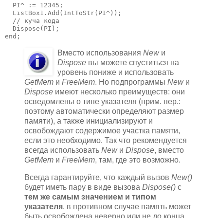
  PI^ := 12345;

  ListBox1.Add(IntToStr(PI^));

  // куча кода

  Dispose(PI);

end;
Вместо использования
New
и
Dispose
вы можете спуститься на
уровень пониже и использовать
GetMem
и
FreeMem
. Но подпрограммы
New
и
Dispose
имеют несколько преимуществ: они
осведомлены о типе указателя (прим. пер.:
поэтому автоматически определяют размер
памяти), а также инициализируют и
освобождают содержимое участка памяти,
если это необходимо. Так что рекомендуется
всегда использовать
New
и
Dispose
, вместо
GetMem
и
FreeMem
, там, где это возможно.
Всегда гарантируйте, что каждый вызов
New()
будет иметь пару в виде вызова
Dispose()
с
тем же самым значением и типом
указателя
, в противном случае память может
быть освобождена неверно или не до конца.