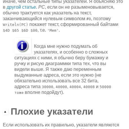
иначе, чем остальные типы указателей. Я объясняю это
в
другой статье
.
PC
, если он не разыменовывается,
обычно трактуется как указатель на текст,
заканчивающийся нулевым символом
, поэтому
#0
покажет текст, сформированный байтами
Writeln(PC)
, т.е.
.
$4D $65 $6D $00
'Mem'
Когда мне нужно подумать об
указателях, и особенно о сложных
ситуациях с ними, я обычно беру бумажку и
ручку и рисую диаграммки типа тех, что вы
видели выше. Я также даю переменным
выдуманные адреса, если это нужно (не
обязательно использовать все 32 бита,
адреса типа
,
,
,
и
30000
40000
40004
40008
50000
вполне подойдут).
тоже
Плохие указатели
Если использовать их правильно, указатели являются