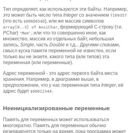
Тип определяет, как используются эти байты. Например,
это может быть число типа
Integer
со значением
7169357
(что есть
), или же массив символов
$006D654D
, формирующий C-строку (т.е.
array[0..3] of AnsiChar
PChar
)
, или что-то совершенно иное, как
'Mem'
множество, массив из отдельных байт, небольшая
запись,
Single
, часть
Double
и т.д... Другими словами,
смысл куска памяти переменной не известен, если
только вы не знаете, какого типа (или типов) эта
переменная (или переменные).
Адрес переменной - это адрес первого байта места
хранения. Например, в диаграмме выше, в
предположении, что у нас переменная типа
Integer
, её
адрес будет
.
$00012344
Неинициализированные переменные
Память для переменных может использоваться
многократно. Память для переменных обычно
резервируется только на время, пока программа может