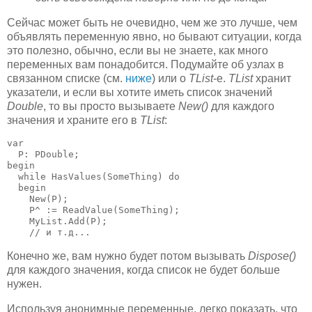
Сейчас может быть не очевидно, чем же это лучше, чем
объявлять переменную явно, но бывают ситуации, когда
это полезно, обычно, если вы не знаете, как много
переменных вам понадобится. Подумайте об узлах в
связанном списке (см.
ниже
) или о
TList
-е.
TList
хранит
указатели, и если вы хотите иметь список значений
Double
, то вы просто вызываете
New()
для каждого
значения и храните его в
TList
:
var

  P: PDouble;

begin

  while HasValues(SomeThing) do

  begin

    New(P);

    P^ := ReadValue(SomeThing);

    MyList.Add(P);               

    // и т.д...
Конечно же, вам нужно будет потом вызывать
Dispose()
для каждого значения, когда список не будет больше
нужен.
Используя анонимные переменные, легко показать, что