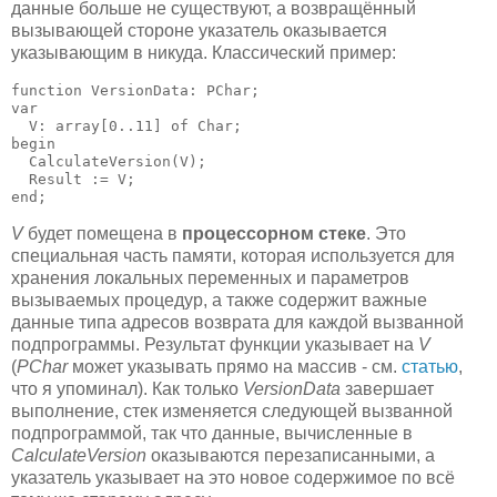
данные больше не существуют, а возвращённый
вызывающей стороне указатель оказывается
указывающим в никуда. Классический пример:
function VersionData: PChar;

var

  V: array[0..11] of Char;

begin

  CalculateVersion(V);

  Result := V;

end;
V
будет помещена в
процессорном стеке
. Это
специальная часть памяти, которая используется для
хранения локальных переменных и параметров
вызываемых процедур, а также содержит важные
данные типа адресов возврата для каждой вызванной
подпрограммы. Результат функции указывает на
V
(
PChar
может указывать прямо на массив - см.
статью
,
что я упоминал). Как только
VersionData
завершает
выполнение, стек изменяется следующей вызванной
подпрограммой, так что данные, вычисленные в
CalculateVersion
оказываются перезаписанными, а
указатель указывает на это новое содержимое по всё