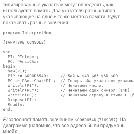
типизированные указатели могут определять, как
используется память. Два указателя разных типов,
указывающие на одно и то же место в памяти, будут
показывать разные значения:
program InterpretMem;

{$APPTYPE CONSOLE}

var

  PI: PInteger;

  PC: PAnsiChar;

begin

  New(PI);

  PI^ := $006D654D;     // Байты $4D $65 $6D $00

  PC := PAnsiChar(PI);  // Теперь оба указателя указыва
  Writeln(PI^);         // Печатаем число.

  Writeln(PC^);         // Печатаем один символ ($4D).

  Writeln(PC);          // Печатаем строку в стиле C (б
  Dispose(PI);

  Readln;

end.
PI
заполняет память значением
(
). На
$006D654D
7169357
диаграмме (напомню, что все адреса были придуманы
мной):