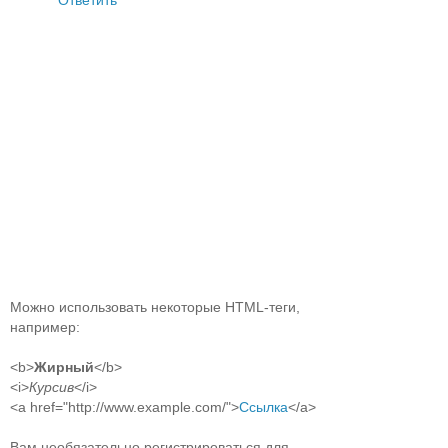
Можно использовать некоторые HTML-теги,
например:
<b>
Жирный
</b>
<i>
Курсив
</i>
<a href="http://www.example.com/">
Ссылка
</a>
Вам необязательно регистрироваться для