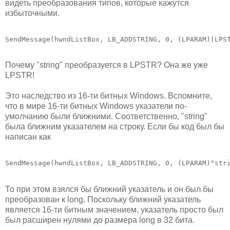
видеть преобразования типов, которые кажутся
избыточными.
SendMessage(hwndListBox, LB_ADDSTRING, 0, (LPARAM)(LPS
Почему "string" преобразуется в LPSTR? Она же уже
LPSTR!
Это наследство из 16-ти битных Windows. Вспомните,
что в мире 16-ти битных Windows указатели по-
умолчанию были ближними. Соответственно, "string"
была ближним указателем на строку. Если бы код был бы
написан как
SendMessage(hwndListBox, LB_ADDSTRING, 0, (LPARAM)"str
То при этом взялся бы ближний указатель и он был бы
преобразован к long. Поскольку ближний указатель
является 16-ти битным значением, указатель просто был
был расширен нулями до размера long в 32 бита.