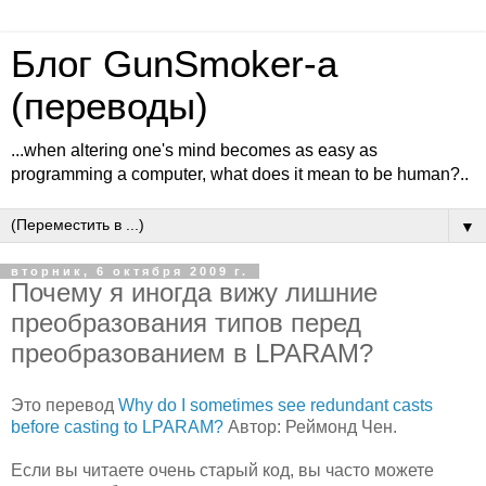
Блог GunSmoker-а
(переводы)
...when altering one's mind becomes as easy as
programming a computer, what does it mean to be human?..
▼
вторник, 6 октября 2009 г.
Почему я иногда вижу лишние
преобразования типов перед
преобразованием в LPARAM?
Это перевод
Why do I sometimes see redundant casts
before casting to LPARAM?
Автор: Реймонд Чен.
Если вы читаете очень старый код, вы часто можете