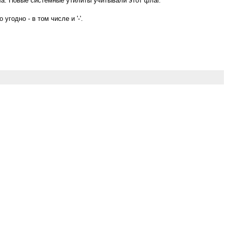
а. Новые системные утилиты учитывали этот флаг.
годно - в том числе и '-'.