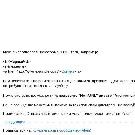
Можно использовать некоторые HTML-теги, например:
<b>
Жирный
</b>
<i>
Курсив
</i>
<a href="http://www.example.com/">
Ссылка
</a>
Вам необязательно регистрироваться для комментирования - для этого про
потребуют от вас входа в вашу учётку.
Пожалуйста, по возможности
используйте "Имя/URL" вместо "Анонимны
Ваше сообщение может быть помечено как спам спам-фильтром - не волнуй
Примечание. Отправлять комментарии могут только участники этого блога.
Следующее
Подписаться на:
Комментарии к сообщению (Atom)