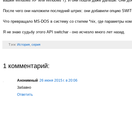
вашей Windows XP или Windows 7). И они пошли даже дальше. Они до
После чего они наложили последний штрих: они добавили опцию SWITCHA
Что превращало MS-DOS в систему со стилем *nix, где параметры команд
Я не знаю судьбу этого API switchar - оно исчезло много лет назад.
Тэги:
История
,
серия
1 комментарий:
Анонимный
26 июня 2015 г. в 20:06
Забавно
Ответить