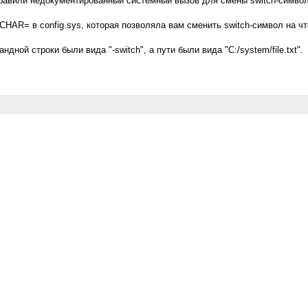
бавили недокументированный системный вызов для смены switch-символ
R= в config.sys, которая позволяла вам сменить switch-символ на что у
ной строки были вида "-switch", а пути были вида "C:/system/file.txt".