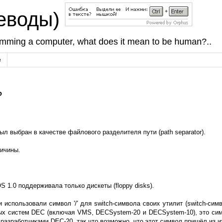
реводы)
amming a computer, what does it mean to be human?..
е
?
.
был выбран в качестве файлового разделителя пути (path separator).
ричины.
S 1.0 поддерживала только дискеты (floppy disks).
спользовали символ '/' для switch-символа своих утилит (switch-сим
ных систем DEC (включая VMS, DECSystem-20 и DECSystem-10), это симво
разработчиками DEC-20, так что возможно, что этот символ пришёл из 