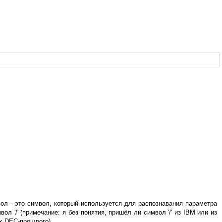
вол - это символ, который используется для распознавания параметра
л '/' (примечание: я без понятия, пришёл ли символ '/' из IBM или из
их DEC-прошлого).