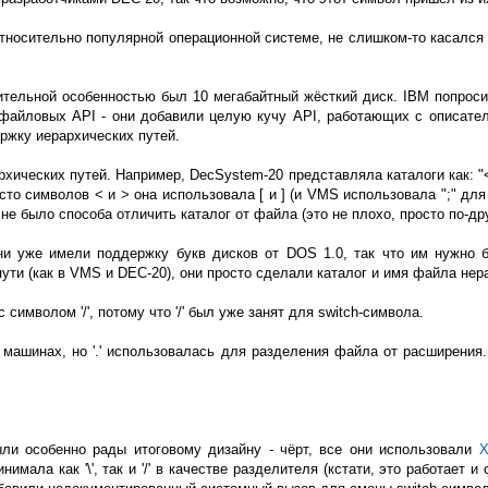
 относительно популярной операционной системе, не слишком-то касался 
тельной особенностью был 10 мегабайтный жёсткий диск. IBM попросил
файловых API - они добавили целую кучу API, работающих с описател
ержку иерархических путей.
хических путей. Например, DecSystem-20 представляла каталоги как: "
 символов < и > она использовала [ и ] (и VMS использовала ";" для 
с не было способа отличить каталог от файла (это не плохо, просто по-др
 уже имели поддержку букв дисков от DOS 1.0, так что им нужно б
 пути (как в VMS и DEC-20), они просто сделали каталог и имя файла н
символом '/', потому что '/' был уже занят для switch-символа.
C машинах, но '.' использовалась для разделения файла от расширения
ли особенно рады итоговому дизайну - чёрт, все они использовали
X
ала как '\', так и '/' в качестве разделителя (кстати, это работает и 