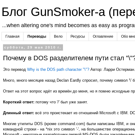
Блог GunSmoker-а (пе
...when altering one's mind becomes as easy as progr
Главная
Переводы
Вело
Ресурсы
Оглавление
Обо мн
суббота, 29 мая 2010 г.
Почему в DOS разделителем пути стал "\"
Это перевод
Why is the DOS path character "\"?
Автор: Ларри Остерман
Много, много месяцев назад Declan Eardly спросил, почему символ '\' 
Ответ на этот вопрос идёт из времён до меня, но я помню исходные п
Короткий ответ:
потому что '/' был уже занят.
Длинный ответ:
всё это проистекает из отношений Microsoft с IBM. DO
Многие утилиты DOS (кроме command.com) были написаны IBM, и они и
командной строки - на *nix это символ '-', на большинстве операцион
Microsoft - некоторые разработчики первой MS-DOS были закалёнными 