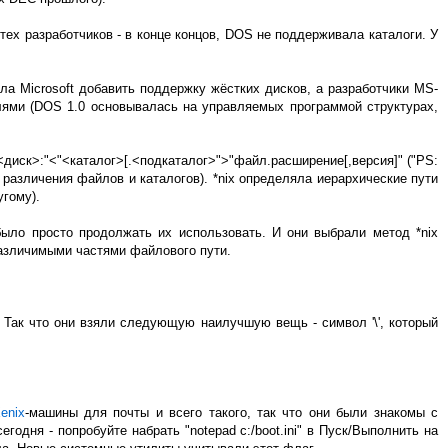
тех разработчиков - в конце концов, DOS не поддерживала каталоги. У
а Microsoft добавить поддержку жёстких дисков, а разработчики MS-
ями (DOS 1.0 основывалась на управляемых программой структурах,
<диск>:"<"<каталог>[.<подкаталог>">"файл.расширение[,версия]" ("PS:
различения файлов и каталогов). *nix определяла иерархические пути
угому).
ыло просто продолжать их использовать. И они выбрали метод *nix
еразличимыми частями файлового пути.
. Так что они взяли следующую наилучшую вещь - символ '\', который
enix
-машины для почты и всего такого, так что они были знакомы с
сегодня - попробуйте набрать "notepad c:/boot.ini" в Пуск/Выполнить на