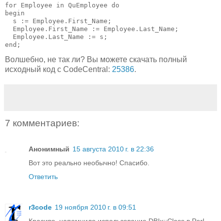
for Employee in QuEmployee do 

begin

  s := Employee.First_Name;

  Employee.First_Name := Employee.Last_Name;

  Employee.Last_Name := s;

end;
Волшебно, не так ли? Вы можете скачать полный
исходный код с CodeCentral:
25386
.
7 комментариев:
Анонимный
15 августа 2010 г. в 22:36
Вот это реально необычно! Спасибо.
Ответить
r3code
19 ноября 2010 г. в 09:51
Красиво, напомнило использование DBIx::Class в Perl.