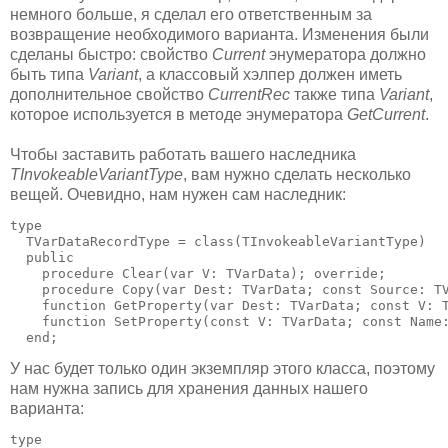
немного больше, я сделал его ответственным за
возвращение необходимого варианта. Изменения были
сделаны быстро: свойство
Current
энумератора должно
быть типа
Variant
, а классовый хэлпер должен иметь
дополнительное свойство
CurrentRec
также типа
Variant
,
которое используется в методе энумератора
GetCurrent
.
Чтобы заставить работать вашего наследника
TInvokeableVariantType
, вам нужно сделать несколько
вещей. Очевидно, нам нужен сам наследник:
type

  TVarDataRecordType = class(TInvokeableVariantType)

  public

    procedure Clear(var V: TVarData); override;

    procedure Copy(var Dest: TVarData; const Source: TV
    function GetProperty(var Dest: TVarData; const V: T
    function SetProperty(const V: TVarData; const Name:
  end;
У нас будет только один экземпляр этого класса, поэтому
нам нужна запись для хранения данных нашего
варианта:
type
