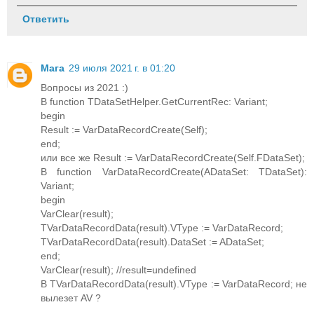
Ответить
Мага
29 июля 2021 г. в 01:20
Вопросы из 2021 :)
В function TDataSetHelper.GetCurrentRec: Variant;
begin
Result := VarDataRecordCreate(Self);
end;
или все же Result := VarDataRecordCreate(Self.FDataSet);
В function VarDataRecordCreate(ADataSet: TDataSet):
Variant;
begin
VarClear(result);
TVarDataRecordData(result).VType := VarDataRecord;
TVarDataRecordData(result).DataSet := ADataSet;
end;
VarClear(result); //result=undefined
В TVarDataRecordData(result).VType := VarDataRecord; не
вылезет AV ?