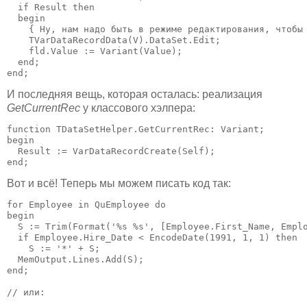
  if Result then 

  begin

    { Ну, нам надо быть в режиме редактирования, чтобы 
    TVarDataRecordData(V).DataSet.Edit;

    fld.Value := Variant(Value);

  end;

end;
И последняя вещь, которая осталась: реализация
GetCurrentRec
у классового хэлпера:
function TDataSetHelper.GetCurrentRec: Variant;

begin

  Result := VarDataRecordCreate(Self);

end;
Вот и всё! Теперь мы можем писать код так:
for Employee in QuEmployee do 

begin

  S := Trim(Format('%s %s', [Employee.First_Name, Emplo
  if Employee.Hire_Date < EncodeDate(1991, 1, 1) then

    S := '*' + S;

  MemOutput.Lines.Add(S);

end;

// или:
