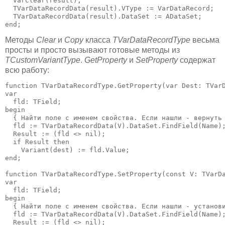
  VarClear(result);

  TVarDataRecordData(result).VType := VarDataRecord;

  TVarDataRecordData(result).DataSet := ADataSet;

end;
Методы
Clear
и
Copy
класса
TVarDataRecordType
весьма
просты и просто вызывают готовые методы из
TCustomVariantType
.
GetProperty
и
SetProperty
содержат
всю работу:
function TVarDataRecordType.GetProperty(var Dest: TVarD
var

  fld: TField;

begin

  { Найти поле с именем свойства. Если нашли - вернуть 
  fld := TVarDataRecordData(V).DataSet.FindField(Name);
  Result := (fld <> nil);

  if Result then

    Variant(dest) := fld.Value;

end;

function TVarDataRecordType.SetProperty(const V: TVarDa
var

  fld: TField;

begin

  { Найти поле с именем свойства. Если нашли - установи
  fld := TVarDataRecordData(V).DataSet.FindField(Name);
  Result := (fld <> nil);
