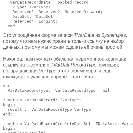
  TVarDataRecordData = packed record

    VType: TVarType;

    Reserved1, Reserved2, Reserved3: Word;

    DataSet: TDataSet;

    Reserved4: LongInt;

  end;
Это упрощённая форма записи
TVarData
из
System.pas
,
потому что нам нужно хранить только ссылку на набор
данных, поэтому мы можем сделать её очень простой.
Наконец, нам нужна глобальная переменная, хранящая
ссылку на экземпляр
TVarDataRecordType
, функция,
возвращающая
VarType
этого экземпляра, и ещё
функция, создающая вариант этого типа.
var

  VarDataRecordType: TVarDataRecordType = nil;

function VarDataRecord: TVarType;

begin

  result := VarDataRecordType.VarType;

end;

function VarDataRecordCreate(ADataSet: TDataSet): Varia
begin
