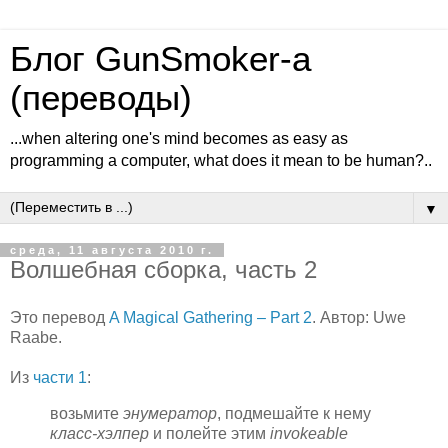
Блог GunSmoker-а
(переводы)
...when altering one's mind becomes as easy as
programming a computer, what does it mean to be human?..
▼
среда, 11 августа 2010 г.
Волшебная сборка, часть 2
Это перевод
A Magical Gathering – Part 2
. Автор: Uwe
Raabe.
Из
части 1
:
возьмите
энумератор
, подмешайте к нему
класс-хэлпер
и полейте этим
invokeable