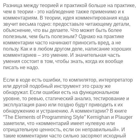
Разница между теорией и практикой больше на практике,
чем в теории - это наблюдение также применимо и к
комментариям. В теории, идея комментирования кода
звучит весьма годно: предоставьте читающему детали,
объяснение, что вы делаете. Что может быть более
полезным, чем быть полезным? Однако на практике
комментарии часто начинают приносить вред, а не
пользу. Как и в любом другом деле, написание хороших
комментариев – это умение. И значительная часть
умения состоит в том, чтобы знать, когда их вообще
писать не надо.
Если в коде есть ошибки, то компилятор, интерпретатор
или другой подобный инструмент это сразу же
обнаружат. Если ошибки есть на функциональном
уровне, то ревью, статический анализ, тестирование и
эксплуатация рано или поздно будут приводить к их
обнаружению и устранению. А комментарии? В книге
“The Elements of Programming Style” Kernighan и Plauger
заметили, что «комментарий имеет нулевую или
отрицательную ценность, если он неправильный». И
такие комментарии часто сильно засоряют исходный