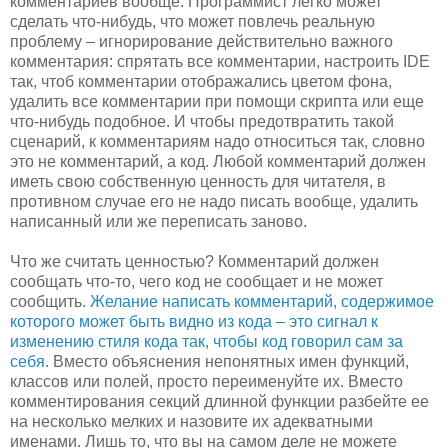
комментариев вообще. Программист легко может
сделать что-нибудь, что может повлечь реальную
проблему – игнорирование действительно важного
комментария: спрятать все комментарии, настроить IDE
так, чтоб комментарии отображались цветом фона,
удалить все комментарии при помощи скрипта или еще
что-нибудь подобное. И чтобы предотвратить такой
сценарий, к комментариям надо относиться так, словно
это не комментарий, а код. Любой комментарий должен
иметь свою собственную ценность для читателя, в
противном случае его не надо писать вообще, удалить
написанный или же переписать заново.
Что же считать ценностью? Комментарий должен
сообщать что-то, чего код не сообщает и не может
сообщить.
Желание написать комментарий, содержимое
которого может быть видно из кода – это сигнал к
изменению стиля кода так, чтобы код говорил сам за
себя
. Вместо объяснения непонятных имен функций,
классов или полей, просто переименуйте их. Вместо
комментирования секций длинной функции разбейте ее
на несколько мелких и назовите их адекватными
именами. Лишь то, что вы на самом деле не можете