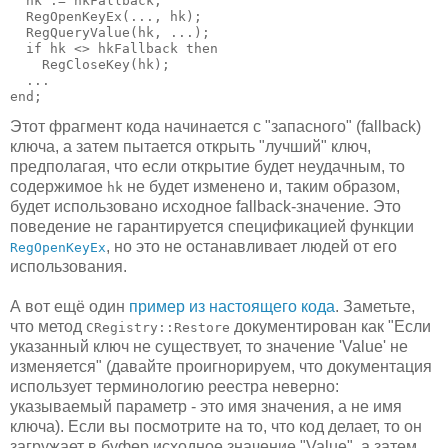
  hk := hkFallback;

  RegOpenKeyEx(..., hk);

  RegQueryValue(hk, ...);

  if hk <> hkFallback then

    RegCloseKey(hk);

  ...

end;
Этот фрагмент кода начинается с "запасного" (fallback)
ключа, а затем пытается открыть "лучший" ключ,
предполагая, что если открытие будет неудачным, то
содержимое
не будет изменено и, таким образом,
hk
будет использовано исходное fallback-значение. Это
поведение не гарантируется спецификацией функции
, но это не останавливает людей от его
RegOpenKeyEx
использования.
А вот ещё один
пример из настоящего кода
. Заметьте,
что метод
документирован как "Если
CRegistry::Restore
указанный ключ не существует, то значение 'Value' не
изменяется" (давайте проигнорируем, что документация
использует терминологию реестра неверно:
указываемый параметр - это имя значения, а не имя
ключа). Если вы посмотрите на то, что код делает, то он
загружает в буфер исходное значение "Value", а затем