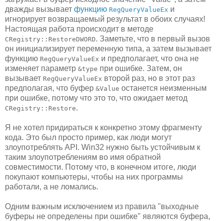
дважды вызывает
функцию
и
RegQueryValueEx
игнорирует возвращаемый результат в обоих случаях!
Настоящая работа происходит в методе
. Заметьте, что в первый вызов
CRegistry::RestoreDWORD
он инициализирует переменную типа, а затем вызывает
функцию
и предполагает, что она не
RegQueryValueEx
изменяет параметр
при ошибке. Затем, он
&type
вызывает
второй раз, но в этот раз
RegQueryValueEx
предполагая, что буфер
останется неизменным
&Value
при ошибке, потому что это то, что ожидает метод
.
CRegistry::Restore
Я не хотел придираться к конкретно этому фрагменту
кода. Это был просто пример, как люди могут
злоупотреблять API. Win32 нужно быть устойчивым к
таким злоупотреблениям во имя обратной
совместимости. Потому что, в конечном итоге, люди
покупают компьютеры, чтобы на них программы
работали, а не ломались.
Одним важным исключением из правила "выходные
буферы не определены при ошибке" являются буфера,