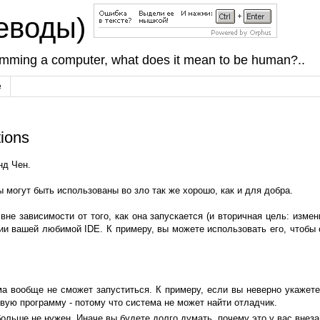
реводы)
amming a computer, what does it mean to be human?..
е
ions
нд Чен.
лы могут быть использованы во зло так же хорошо, как и для добра.
вне зависимости от того, как она запускается (и вторичная цель: измен
ии вашей любимой IDE. К примеру, вы можете использовать его, чтобы 
а вообще не сможет запуститься. К примеру, если вы неверно укажете
вую программу - потому что система не может найти отладчик.
ольше не нужен. Иначе вы будете долго думать, почему это у вас внеза