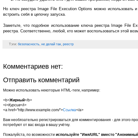
Но ключ реестра Image File Execution Options можно использовать и
встроить себя в цепочку запуска.
Заметьте, что подобное использование ключа реестра Image File E
реестра. Соответственно, любой, кто может воспользоваться этой во
Тэги:
безопасность
,
не делай так
,
реестр
Комментариев нет:
Отправить комментарий
Можно использовать некоторые HTML-теги, например:
<b>
Жирный
</b>
<i>
Курсив
</i>
<a href="http://www.example.com/">
Ссылка
</a>
Вам необязательно регистрироваться для комментирования - для этого про
потребуют от вас входа в вашу учётку.
Пожалуйста, по возможности
используйте "Имя/URL" вместо "Анонимны