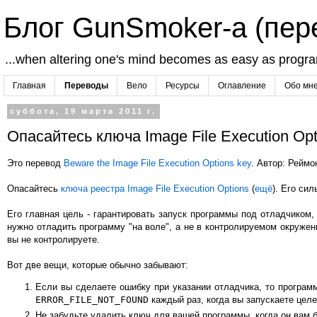
Блог GunSmoker-а (пе
...when altering one's mind becomes as easy as progr
Главная
Переводы
Вело
Ресурсы
Оглавление
Обо мн
суббота, 19 марта 2011 г.
Опасайтесь ключа Image File Execution Opt
Это перевод
Beware the Image File Execution Options key
. Автор: Реймо
Опасайтесь
ключа реестра Image File Execution Options
(
ещё
). Его си
Его главная цель - гарантировать запуск программы под отладчиком, 
нужно отладить программу "на воле", а не в контролируемом окружен
вы не контролируете.
Вот две вещи, которые обычно забывают:
Если вы сделаете ошибку при указании отладчика, то программ
ERROR_FILE_NOT_FOUND
каждый раз, когда вы запускаете целе
Не забудьте удалить ключ для вашей программы, когда он вам б