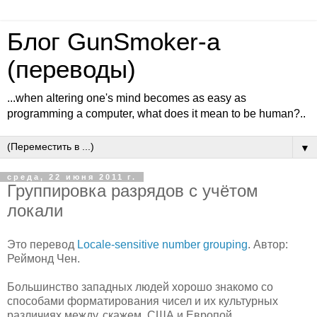
Блог GunSmoker-а
(переводы)
...when altering one's mind becomes as easy as
programming a computer, what does it mean to be human?..
▼
среда, 22 июня 2011 г.
Группировка разрядов с учётом
локали
Это перевод
Locale-sensitive number grouping
. Автор:
Реймонд Чен.
Большинство западных людей хорошо знакомо со
способами форматирования чисел и их культурных
различиях между, скажем, США и Европой.