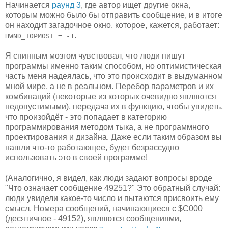
Начинается
раунд 3
, где автор ищет другие окна,
которым можно было бы отправить сообщение, и в итоге
он находит загадочное окно, которое, кажется, работает:
.
HWND_TOPMOST = -1
Я спинным мозгом чувствовал, что люди пишут
программы именно таким способом, но оптимистическая
часть меня надеялась, что это происходит в выдуманном
мной мире, а не в реальном. Перебор параметров и их
комбинаций (некоторые из которых очевидно являются
недопустимыми), передача их в функцию, чтобы увидеть,
что произойдёт - это попадает в категорию
программирования методом тыка, а не программного
проектирования и дизайна. Даже если таким образом вы
нашли что-то работающее, будет безрассудно
использовать это в своей программе!
(Аналогично, я видел, как люди задают вопросы вроде
"Что означает сообщение 49251?" Это обратный случай:
люди увидели какое-то число и пытаются присвоить ему
смысл. Номера сообщений, начинающиеся с $C000
(десятичное - 49152), являются сообщениями,