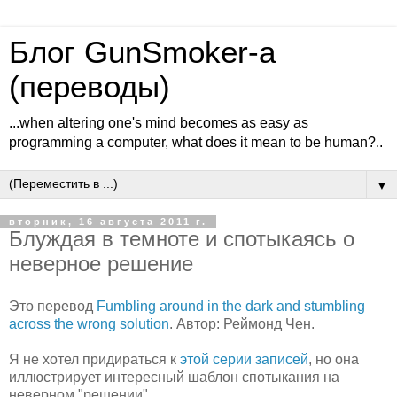
Блог GunSmoker-а
(переводы)
...when altering one's mind becomes as easy as
programming a computer, what does it mean to be human?..
▼
вторник, 16 августа 2011 г.
Блуждая в темноте и спотыкаясь о
неверное решение
Это перевод
Fumbling around in the dark and stumbling
across the wrong solution
. Автор: Реймонд Чен.
Я не хотел придираться к
этой серии записей
, но она
иллюстрирует интересный шаблон спотыкания на
неверном "решении".