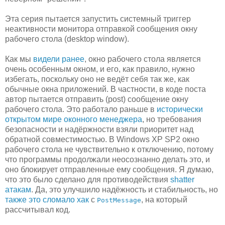
Эта серия пытается запустить системный триггер
неактивности монитора отправкой сообщения окну
рабочего стола (desktop window).
Как мы
видели ранее
, окно рабочего стола является
очень особенным окном, и его, как правило, нужно
избегать, поскольку оно не ведёт себя так же, как
обычные окна приложений. В частности, в коде поста
автор пытается отправить (post) сообщение окну
рабочего стола. Это работало раньше в
исторически
открытом мире оконного менеджера
, но требования
безопасности и надёржности взяли приоритет над
обратной совместимостью. В Windows XP SP2 окно
рабочего стола не чувствительно к отключению, потому
что программы продолжали неосознанно делать это, и
оно блокирует отправленные ему сообщения. Я думаю,
что это было сделано для противодействия
shatter
атакам
. Да, это улучшило надёжность и стабильность, но
также это сломало хак
с
, на который
PostMessage
рассчитывал код.