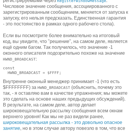
регистрируемыми через
.
RegisterWindowMessage
Числовое значение сообщения, ассоциированного с
зарегистрированным сообщением, меняется от запуска к
запуску, его нельзя предсказать. Единственная гарантия
- это постоянство в рамках одного рабочего стола).
Если вы посмотрите более внимательно на итоговый
код, вы увидите, что "решение", на самом деле, является
ещё одним багом. Так получилось, что значение -1
оконного описателя подозрительно похоже на значение
:
HWND_BROADCAST
const

  HWND_BROADCAST = $FFFF;
Внутренне оконный менеджер принимает -1 (что есть
$FFFFFFFF) за
(объяснить, почему это
HWND_BROADCAST
так, - я оставляю вам в качестве упражнения; мы можете
это сделать на основе наших предыдущих обсуждений).
В результате, на самом деле, автор делает
широковещательную рассылку сообщения всем окнам
верхнего уровня! Как мы не раз видели ранее,
широковещательная рассылка - это довольно опасное
занятие
, но в этом случае автору повезло в том, что все