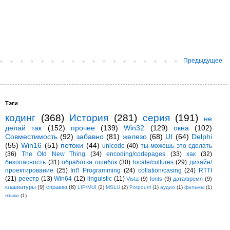
Предыдущее
Тэги
кодинг
(368)
История
(281)
серия
(191)
не
делай так
(152)
прочее
(139)
Win32
(129)
окна
(102)
Совместимость
(92)
забавно
(81)
железо
(68)
UI
(64)
Delphi
(55)
Win16
(51)
потоки
(44)
unicode
(40)
ты можешь это сделать
(36)
The Old New Thing
(34)
encoding/codepages
(33)
хак
(32)
безопасность
(31)
обработка ошибок
(30)
locale/cultures
(29)
дизайн/
проектирование
(25)
Int'l Programming
(24)
collation/casing
(24)
RTTI
(21)
реестр
(13)
Win64
(12)
linguistic
(11)
Vista
(9)
fonts
(9)
дата/время
(9)
клавиатуры
(9)
справка
(8)
LIP/MUI
(2)
MSLU
(2)
Potpourri
(1)
аудио
(1)
фильмы
(1)
языки
(1)