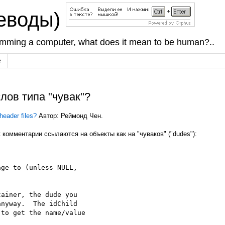
реводы)
amming a computer, what does it mean to be human?..
е
лов типа "чувак"?
 header files?
Автор: Реймонд Чен.
к комментарии ссылаются на объекты как на "чуваков" ("dudes"):
ge to (unless NULL,

ainer, the dude you

nyway.  The idChild

to get the name/value
