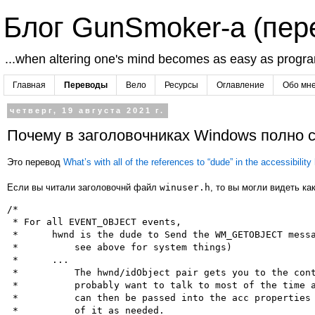
Блог GunSmoker-а (пе
...when altering one's mind becomes as easy as progr
Главная
Переводы
Вело
Ресурсы
Оглавление
Обо мн
четверг, 19 августа 2021 г.
Почему в заголовочниках Windows полно с
Это перевод
What’s with all of the references to “dude” in the accessibility
Если вы читали заголовочнй файл
winuser.h
, то вы могли видеть ка
/*

 * For all EVENT_OBJECT events,

 *      hwnd is the dude to Send the WM_GETOBJECT messa
 *          see above for system things)

 *      ...

 *          The hwnd/idObject pair gets you to the cont
 *          probably want to talk to most of the time a
 *          can then be passed into the acc properties 
 *          of it as needed.
