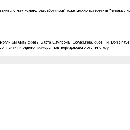
занных с ним команд разработчиков) тоже можно встеретить "чувака", н
могли бы быть фразы Барта Симпсона "Cowabunga, dude!" и "Don’t have 
смог найти ни одного примера, подтверждающего эту гипотезу.