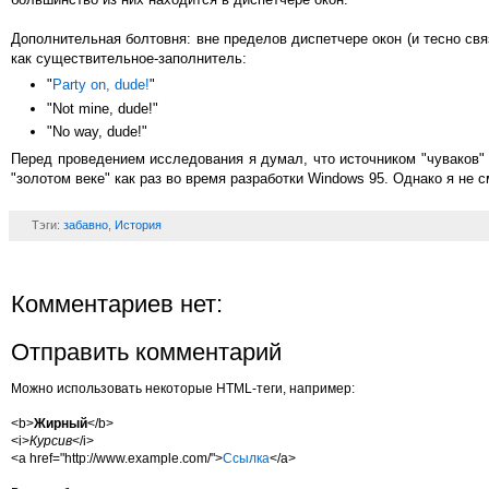
Дополнительная болтовня: вне пределов диспетчере окон (и тесно свя
как существительное-заполнитель:
"
Party on, dude!
"
"Not mine, dude!"
"No way, dude!"
Перед проведением исследования я думал, что источником "чуваков" 
"золотом веке" как раз во время разработки Windows 95. Однако я не 
Тэги:
забавно
,
История
Комментариев нет:
Отправить комментарий
Можно использовать некоторые HTML-теги, например:
<b>
Жирный
</b>
<i>
Курсив
</i>
<a href="http://www.example.com/">
Ссылка
</a>