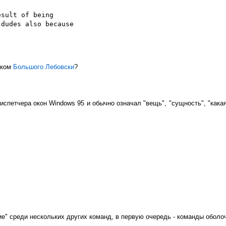
sult of being

dudes also because

иком
Большого Лебовски
?
испетчера окон Windows 95 и обычно означал "вещь", "сущность", "кака
" среди нескольких других команд, в первую очередь - команды оболочк