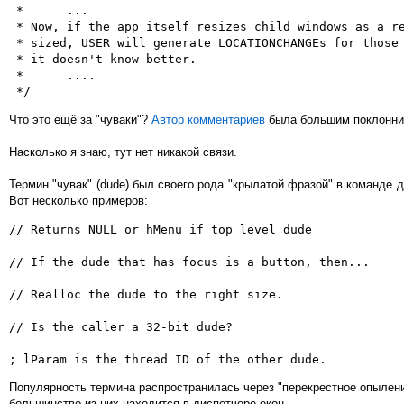
 *      ...

 * Now, if the app itself resizes child windows as a re
 * sized, USER will generate LOCATIONCHANGEs for those 
 * it doesn't know better.

 *      ....

 */
Что это ещё за "чуваки"?
Автор комментариев
была большим поклонн
Насколько я знаю, тут нет никакой связи.
Термин "чувак" (dude) был своего рода "крылатой фразой" в команде д
Вот несколько примеров:
// Returns NULL or hMenu if top level dude

// If the dude that has focus is a button, then...

// Realloc the dude to the right size.

// Is the caller a 32-bit dude?

; lParam is the thread ID of the other dude.
Популярность термина распространилась через "перекрестное опыление
большинство из них находится в диспетчере окон.