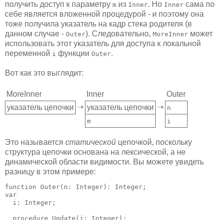
получить доступ к параметру
из
. Но
сама по
m
Inner
Inner
себе является вложенной процедурой - и поэтому она
тоже получила указатель на кадр стека родителя (в
данном случае -
). Следовательно,
может
Outer
MoreInner
использовать этот указатель для доступа к локальной
переменной
функции
.
i
Outer
Вот как это выглядит:
MoreInner
Inner
Outer
➝
➝
указатель цепочки
указатель цепочки
n
m
i
Это называется
статической
цепочкой, поскольку
структура цепочки основана на лексической, а не
динамической области видимости. Вы можете увидеть
разницу в этом примере:
function Outer(n: Integer): Integer;

var

  i: Integer;

  procedure Update(j: Integer);
