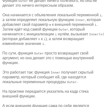
Функция
не делает ничего полезного, но она не
Outer
делает это ничего интересным образом.
Она начинается с объявления локальной переменной
,
i
а затем определяет локальную функцию
, которая
Inner
добавляет свой параметр
к внешней переменной
.
m
i
Затем идёт код самой функции
, который
Outer
начинается с инициализации
нулём, вызывает
i
Inner(n)
(которая добавляет
к
), а затем возвращает
n
i
изменённое значение
.
i
По сути, функция
просто возвращает свой
Outer
аргумент, но она делает это с помощью внутренней
функции.
Это работает так: функция
получает скрытый
Inner
параметр, который сообщает ей, где находятся
локальные переменные процедуры
.
Outer
На практике передается указатель на кадр стека
внешней функции.
А если внешняя функция сама по себе является