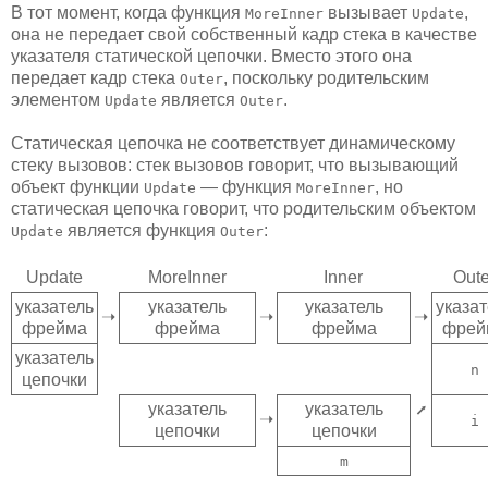
В тот момент, когда функция
вызывает
,
MoreInner
Update
она не передает свой собственный кадр стека в качестве
указателя статической цепочки. Вместо этого она
передает кадр стека
, поскольку родительским
Outer
элементом
является
.
Update
Outer
Статическая цепочка не соответствует динамическому
стеку вызовов: стек вызовов говорит, что вызывающий
объект функции
— функция
, но
Update
MoreInner
статическая цепочка говорит, что родительским объектом
является функция
:
Update
Outer
Update
MoreInner
Inner
Oute
указатель
указатель
указатель
указат
➝
➝
➝
фрейма
фрейма
фрейма
фрей
указатель
n
цепочки
указатель
указатель
⭧
➝
i
цепочки
цепочки
m