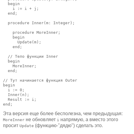
  begin

    i := i + j;

  end;

  procedure Inner(m: Integer);

    procedure MoreInner;

    begin

      Update(m);

    end;

  // Тело функции Inner

  begin

    MoreInner;

  end;

// Тут начинается функция Outer

begin

  i := 0;

  Inner(n);

  Result := i;

end;
Эта версия еще более бесполезна, чем предыдущая:
не обновляет
напрямую, а вместо этого
MoreInner
i
просит
(функцию-"дядю") сделать это.
Update