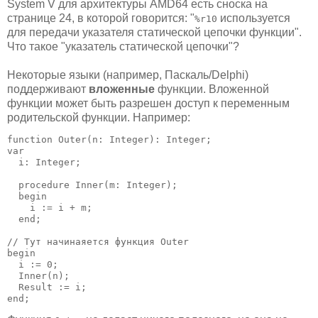
System V для архитектуры AMD64 есть сноска на
странице 24, в которой говорится: "
используется
%r10
для передачи указателя статической цепочки функции".
Что такое "указатель статической цепочки"?
Некоторые языки (например, Паскаль/Delphi)
поддерживают
вложенные
функции. Вложенной
функции может быть разрешен доступ к переменным
родительской функции. Например:
function Outer(n: Integer): Integer;

var

  i: Integer;

  procedure Inner(m: Integer);

  begin

    i := i + m;

  end;

// Тут начинаяется функция Outer

begin

  i := 0;

  Inner(n);

  Result := i;

end;