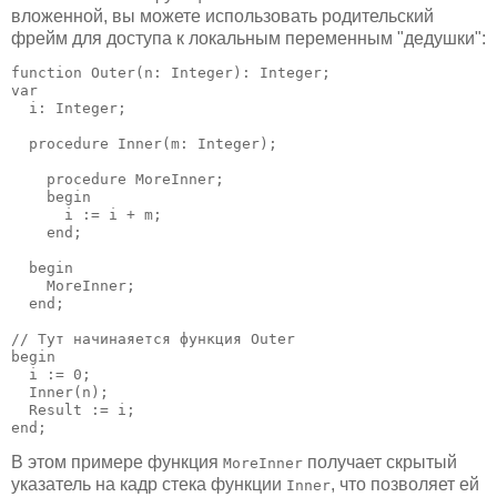
вложенной, вы можете использовать родительский
фрейм для доступа к локальным переменным "дедушки":
function Outer(n: Integer): Integer;

var

  i: Integer;

  procedure Inner(m: Integer);

    procedure MoreInner;    

    begin              

      i := i + m;

    end;

  begin

    MoreInner;

  end;

// Тут начинаяется функция Outer

begin

  i := 0;

  Inner(n);

  Result := i;

end;
В этом примере функция
получает скрытый
MoreInner
указатель на кадр стека функции
, что позволяет ей
Inner