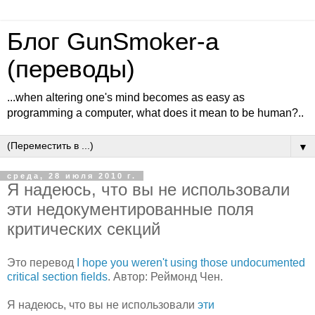
Блог GunSmoker-а
(переводы)
...when altering one's mind becomes as easy as
programming a computer, what does it mean to be human?..
▼
среда, 28 июля 2010 г.
Я надеюсь, что вы не использовали
эти недокументированные поля
критических секций
Это перевод
I hope you weren't using those undocumented
critical section fields
. Автор: Реймонд Чен.
Я надеюсь, что вы не использовали
эти