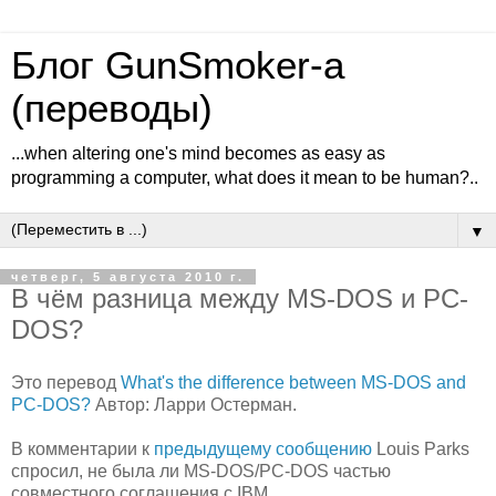
Блог GunSmoker-а
(переводы)
...when altering one's mind becomes as easy as
programming a computer, what does it mean to be human?..
▼
четверг, 5 августа 2010 г.
В чём разница между MS-DOS и PC-
DOS?
Это перевод
What's the difference between MS-DOS and
PC-DOS?
Автор: Ларри Остерман.
В комментарии к
предыдущему сообщению
Louis Parks
спросил, не была ли MS-DOS/PC-DOS частью
совместного соглашения с IBM.