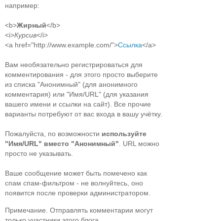
например:
<b>
Жирный
</b>
<i>
Курсив
</i>
<a href="http://www.example.com/">
Ссылка
</a>
Вам необязательно регистрироваться для
комментирования - для этого просто выберите
из списка "Анонимный" (для анонимного
комментария) или "Имя/URL" (для указания
вашего имени и ссылки на сайт). Все прочие
варианты потребуют от вас входа в вашу учётку.
Пожалуйста, по возможности
используйте
"Имя/URL" вместо "Анонимный"
. URL можно
просто не указывать.
Ваше сообщение может быть помечено как
спам спам-фильтром - не волнуйтесь, оно
появится после проверки администратором.
Примечание. Отправлять комментарии могут
только участники этого блога.