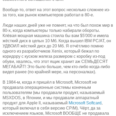
Вообще-то, ответ на этот вопрос несколько сложнее из-
за того, как рынок компьютеров работал в 80-е.
Люди наших дней уже не помнят, на что был похож мир в
80-х, когда компьютеры только набирали обороты.
Клёвая мощная машина стоила бы вам $5'000 и имела
жёсткий диск в целых 10 Мб. Когда вышел IBM PC/AT, он
УДВОИЛ жёсткий диск до 20 Мб. Я отчётливо помню
одного из разработчиков Xenix, который бежал по
коридору с куском железа размером с коробку из-под
обуви, хвалясь, что этот ящик хранит аж СЕМЬДЕСЯТ
МЕГАБАЙТ! Это было больше, чем кто-либо когда-либо
видел ранее (по крайней мере, на персоналках).
В 1984-м, когда я пришёл в Microsoft, Microsoft не
продавала операционные системы конечным
пользователям (мы продавали продукт, называемый
MSXDOS, в Японии, и мы продавали аппаратный
продукт для Apple II, называемый
Microsoft Softcard
,
который включал в себя версию CP/M). Чёрт, да за
исключением языков, Microsoft ВООБЩЕ не продавала