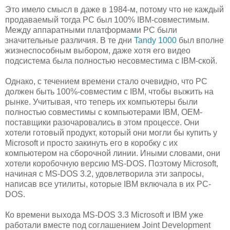
Это имело смысл в даже в 1984-м, потому что не каждый
продаваемый тогда PC был 100% IBM-совместимым.
Между аппаратными платформами PC были
значительные различия. В те дни
Tandy 1000
был вполне
жизнеспособным выбором, даже хотя его видео
подсистема была полностью несовместима с IBM-ской.
Однако, с течением времени стало очевидно, что PC
должен быть 100%-совместим с IBM, чтобы выжить на
рынке. Учитывая, что теперь их компьютеры были
полностью совместимы с компьютерами IBM, ОЕМ-
поставщики разочаровались в этом процессе. Они
хотели готовый продукт, который они могли бы купить у
Microsoft и просто закинуть его в коробку с их
компьютером на сборочной линии. Иными словами, они
хотели коробочную версию MS-DOS. Поэтому Microsoft,
начиная с MS-DOS 3.2, удовлетворила эти запросы,
написав все утилиты, которые IBM включала в их PC-
DOS.
Ко времени выхода MS-DOS 3.3 Microsoft и IBM уже
работали вместе под соглашением Joint Development