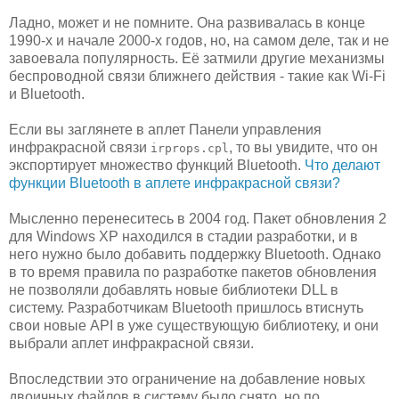
Ладно, может и не помните. Она развивалась в конце
1990-х и начале 2000-х годов, но, на самом деле, так и не
завоевала популярность. Её затмили другие механизмы
беспроводной связи ближнего действия - такие как Wi-Fi
и Bluetooth.
Если вы заглянете в аплет Панели управления
инфракрасной связи
, то вы увидите, что он
irprops.cpl
экспортирует множество функций Bluetooth.
Что делают
функции Bluetooth в аплете инфракрасной связи?
Мысленно перенеситесь в 2004 год. Пакет обновления 2
для Windows XP находился в стадии разработки, и в
него нужно было добавить поддержку Bluetooth. Однако
в то время правила по разработке пакетов обновления
не позволяли добавлять новые библиотеки DLL в
систему. Разработчикам Bluetooth пришлось втиснуть
свои новые API в уже существующую библиотеку, и они
выбрали аплет инфракрасной связи.
Впоследствии это ограничение на добавление новых
двоичных файлов в систему было снято, но по