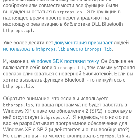
соображениям совместимости все функции были
вынуждены остаться в
. Эти функции в
irprops.cpl
настоящее время просто перенаправляют на
настоящую реализацию в библиотеке DLL Bluetooth
.
bthprops.cpl
Уже более десяти лет
документация призывает
людей
использовать
вместо
.
bthprops.lib
irprops.lib
И, наконец,
Windows SDK поставил точку
. Он больше не
включает в себя копию
, тем самым устраняя
irprops.lib
соблазн слинковаться с неверной библиотекой. Если вы
хотите вызывать функции Bluetooth - то линкуйтесь с
.
bthprops.lib
Обратите внимание, что если вы используете
, то ваша программа не будет работать в
bthprops.lib
Windows XP с пакетом обновления 2 (SP2), поскольку в
ней отсутствует
. Я надеюсь, что никто из
bthprops.cpl
вас не разрабатывает программное обеспечение для
Windows XP с SP 2 (и действительно: вы вообще кто?).
Но если это вы - то можете скопировать
из
irprops.lib