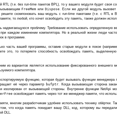
 RTL (т.е. без run-time пакетов BPL), то у вашего модуля будет своя 
, вызывающим
FreeMem
или
Dispose
. Если же другой модуль вызове
 решите скомпоновать ваш модуль с run-time пакетами (т.е. с RTL в 
амяти, то любой, кто хочет освободить эту память, также должен испо
ть надвигающуюся проблему. Требование использовать определенную в
при каждом изменении компилятора. Но в реальной жизни люди часто н
ок в программе.
лько часть вашей программы, оставив старые модули в покое (наприм
ете это, то потеряете способность освобождать память, выделенную 
ним из вариантов является использование фиксированного внешнего м
ьзуемого компилятора.
экспортируемую функцию, которая будет вызывать функции менеджера п
ращает её через параметр
bufptr
. Когда вызывающая сторона зака
ти изолирован от вызывающей стороны. Внутренне функции NetApi мо
erFree
освобождает память через тот же менеджер памяти, что испол
яти, многим разработчикам удобнее использовать технику обёртки. Т
ом, что когда память покидает вашу DLL, код, которому вы передали
ей DLL.