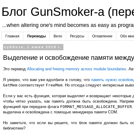
Блог GunSmoker-а (пе
...when altering one's mind becomes as easy as progr
Главная
Переводы
Вело
Ресурсы
Оглавление
Обо мн
суббота, 1 июня 2019 г.
Выделение и освобождение памяти межд
Это перевод
Allocating and freeing memory across module boundaries
. Ав
Я уверен, что вам уже вдолбили в голову, что
память нужно освобож
GetMem
соответствует
FreeMem
. Но отсюда следуют интересные выв
Если у вас есть функция, которая выделяет и возвращает некоторые д
чтобы чётко указать, как память должна быть освобождена. Напри
функцией при передаче флага
FORMAT_MESSAGE_ALLOCATE_BUFFER
выделена и освобождена с помощью менеджера памяти COM.
Но заметьте, что если вы решите, что блок памяти должен быть о
библиотеки?