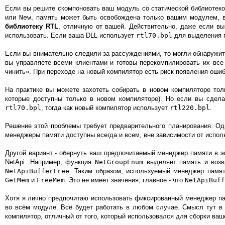
Если вы решите скомпоновать ваш модуль со статической библиотекой
или
New
, память может быть освобождена только вашим модулем
библиотеку RTL
, отличную от вашей. Действительно, даже если вы
использовать. Если ваша DLL использует
rtl70.bpl
для выделения п
Если вы внимательно следили за рассуждениями, то могли обнаружи
вы управляете всеми клиентами и готовы перекомпилировать их все 
чинить». При переходе на новый компилятор есть риск появления ошиб
На практике вы можете захотеть собирать в новом компиляторе то
которые доступны только в новом компиляторе). Но если вы сдела
rtl70.bpl
, тогда как новый компилятор использует
rtl220.bpl
.
Решение этой проблемы требует предварительного планирования. Од
менеджеры памяти доступны всегда и всем, вне зависимости от испол
Другой вариант - обернуть ваш предпочитаемый менеджер памяти в 
NetApi. Например, функция
NetGroupEnum
выделяет память и возв
NetApiBufferFree
. Таким образом, используемый менеджер памя
GetMem
и
FreeMem
. Это не имеет значения; главное - что
NetApiBuff
Хотя я лично предпочитаю использовать фиксированный менеджер пам
во всём модуле. Всё будет работать в любом случае. Смысл тут в т
компилятор, отличный от того, который использовался для сборки ваш