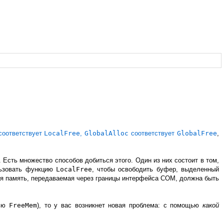
оответствует
LocalFree
,
GlobalAlloc
соответствует
GlobalFree
,
 Есть множество способов добиться этого. Один из них состоит в том,
льзовать функцию
LocalFree
, чтобы освободить буфер, выделенный
ся память, передаваемая через границы интерфейса COM, должна быть
щью
FreeMem
), то у вас возникнет новая проблема: с помощью
какой