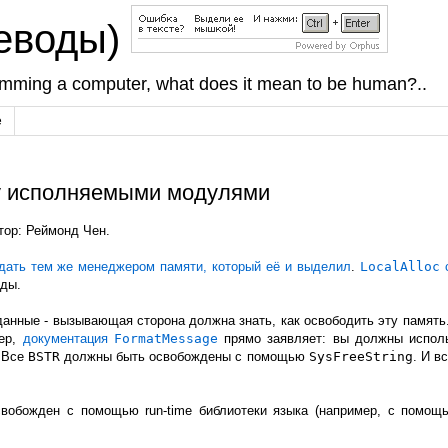
реводы)
amming a computer, what does it mean to be human?..
е
у исполняемыми модулями
тор: Реймонд Чен.
дать тем же менеджером памяти, который её и выделил
.
LocalAlloc
с
оды.
анные - вызывающая сторона должна знать, как освободить эту память.
мер,
документация
FormatMessage
прямо заявляет: вы должны испо
. Все
BSTR
должны быть освобождены с помощью
SysFreeString
. И в
свобожден с помощью run-time библиотеки языка (например, с помо