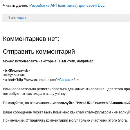
Читать далее:
Разработка API (контракта) для своей DLL
.
Тэги:
кодинг
Комментариев нет:
Отправить комментарий
Можно использовать некоторые HTML-теги, например:
<b>
Жирный
</b>
<i>
Курсив
</i>
<a href="http://www.example.com/">
Ссылка
</a>
Вам необязательно регистрироваться для комментирования - для этого про
потребуют от вас входа в вашу учётку.
Пожалуйста, по возможности
используйте "Имя/URL" вместо "Анонимны
Ваше сообщение может быть помечено как спам спам-фильтром - не волнуй
Примечание. Отправлять комментарии могут только участники этого блога.