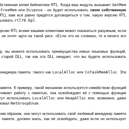
собственная копия библиотеки RTL. Когда ваш модуль вызывает
GetMem
т
FreeMem
или
Dispose
- он будет использовать
свою собственную
BPL), вам всё равно придётся договориться о том, какую версию RTL
льзовать
rtl70.bpl
.
ерсию RTL всеми вашими клиентами может показаться разумным, если
е хотят идти на такой риск. «Если это не сломано, то и нечего его
ер, вы можете использовать преимущества новых языковых функций,
старой DLL, так как эта DLL ожидает, что вы будете использовать
енеджера памяти, такого как
LocalAlloc
или
CoTaskMemAlloc
. Эти
амяти. К примеру, такой механизм используется семейством функций
нчивает работу с памятью, она освобождает её с помощью функции
гут использовать
LocalAlloc
или
HeapAlloc
или, возможно, даже
ьзовал
NetGroupEnum
.
аким образом, они могут использовать свой любимый менеджер памяти
 памяти, должен знать, как её освободить, даже если он использует